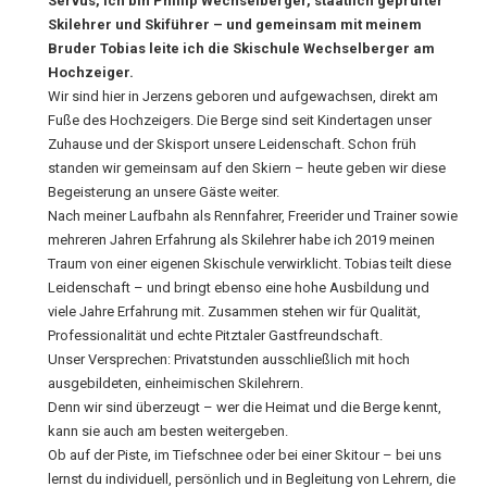
Servus, ich bin Phillip Wechselberger, staatlich geprüfter
Skilehrer und Skiführer – und gemeinsam mit meinem
Bruder Tobias leite ich die Skischule Wechselberger am
Hochzeiger.
Wir sind hier in Jerzens geboren und aufgewachsen, direkt am
Fuße des Hochzeigers. Die Berge sind seit Kindertagen unser
Zuhause und der Skisport unsere Leidenschaft. Schon früh
standen wir gemeinsam auf den Skiern – heute geben wir diese
Begeisterung an unsere Gäste weiter.
Nach meiner Laufbahn als Rennfahrer, Freerider und Trainer sowie
mehreren Jahren Erfahrung als Skilehrer habe ich 2019 meinen
Traum von einer eigenen Skischule verwirklicht. Tobias teilt diese
Leidenschaft – und bringt ebenso eine hohe Ausbildung und
viele Jahre Erfahrung mit. Zusammen stehen wir für Qualität,
Professionalität und echte Pitztaler Gastfreundschaft.
Unser Versprechen: Privatstunden ausschließlich mit hoch
ausgebildeten, einheimischen Skilehrern.
Denn wir sind überzeugt – wer die Heimat und die Berge kennt,
kann sie auch am besten weitergeben.
Ob auf der Piste, im Tiefschnee oder bei einer Skitour – bei uns
lernst du individuell, persönlich und in Begleitung von Lehrern, die