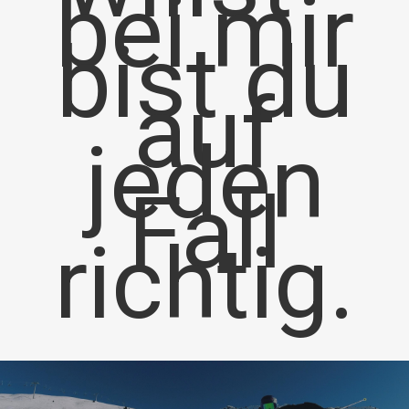
bei mir
bist du
auf
jeden
Fall
richtig.