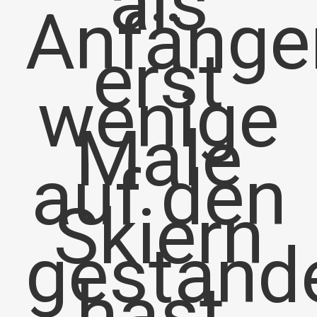
als
Anfänge
erst
wenige
Male
auf den
Skiern
gestand
hast,