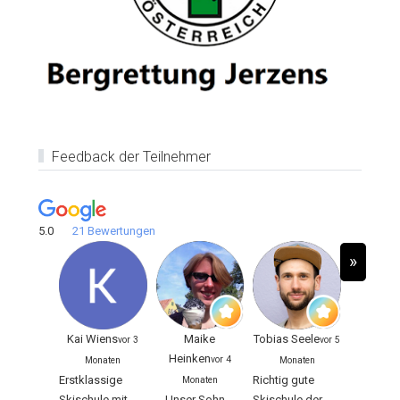
Feedback der Teilnehmer
5.0
21 Bewertungen
»
Kai Wiens
Maike
Tobias Seele
vor 3
vor 5
Heinken
vor 4
Monaten
Monaten
Erstklassige
Richtig gute
Monaten
Skischule mit
Unser Sohn
Skischule der