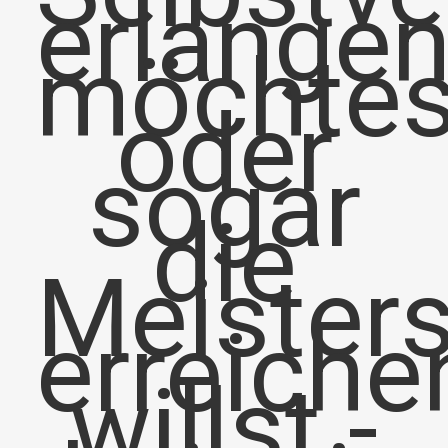
erlange
möchtes
oder
sogar
die
Meisters
erreiche
willst -