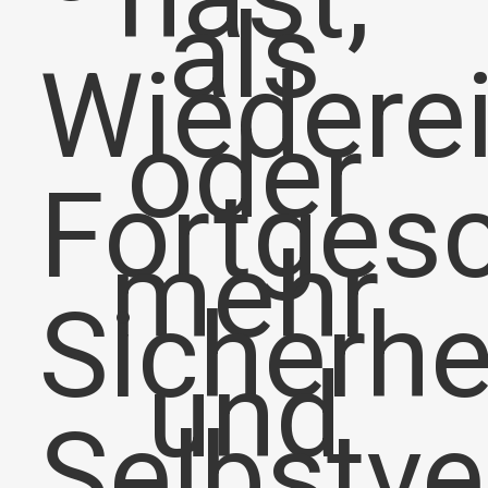
als
Wiederei
oder
Fortgesc
mehr
Sicherhe
und
Selbstve