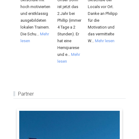
hoch motivierten
ist jetzt das
Locals vor Ort.
und erstklassig
2.Jahr bei
Danke an Philipp
ausgebildeten
Phillip (immer
für die
lokalen Trainern.
4 Tage a 2
Motivation und
Die Schu...
Mehr
Stunden). Er
das vermittelte
lesen
hat eine
W...
Mehr lesen
Hemiparese
und e...
Mehr
lesen
Partner